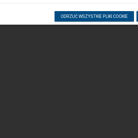
Copyright © 2026 PKP Polskie Linie Kolejowe S.A. Wszelkie prawa zastrzeżone.
ODRZUĆ WSZYSTKIE PLIKI COOKIE
v. 3.0.1.52