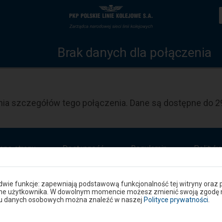
Szczegóły
Strona
połączenia
główna
Brak danych dla połączenia
ia szczegółów tego połączenia. Dane są dostępne do 29
apa strony
Dostępność
Regulamin
Polityk
 dwie funkcje: zapewniają podstawową funkcjonalność tej witryny oraz 
ane użytkownika. W dowolnym momencie możesz zmienić swoją zgodę na 
niu danych osobowych można znaleźć w naszej
Polityce prywatności
.