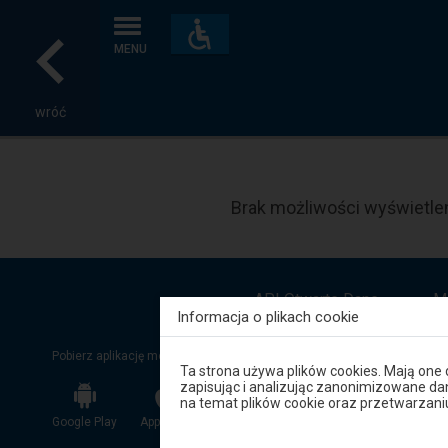
Dostępność
i
MENU
udogodnienia
wróć
Brak możliwości wyświetlen
API Otwarte Dane
M
Informacja o plikach cookie
Pobierz aplikację mobilną:
Uwaga,
Ta strona używa plików cookies. Mają one
znajdujesz
zapisując i analizując zanonimizowane d
się
na temat plików cookie oraz przetwarza
w
Google Play
App Store
App Gallery
oknie
modalnym.