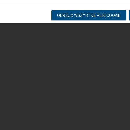
Copyright © 2026 PKP Polskie Linie Kolejowe S.A. Wszelkie prawa zastrzeżone.
ODRZUĆ WSZYSTKIE PLIKI COOKIE
v. 3.0.1.52