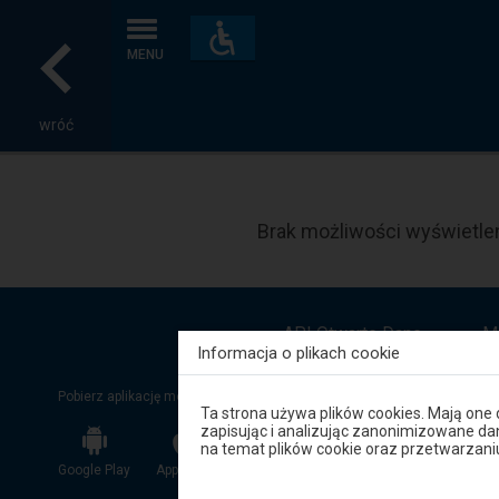
Dostępność
i
MENU
udogodnienia
wróć
Brak możliwości wyświetlen
API Otwarte Dane
M
Informacja o plikach cookie
Pobierz aplikację mobilną:
Uwaga,
Ta strona używa plików cookies. Mają one
znajdujesz
zapisując i analizując zanonimizowane d
się
na temat plików cookie oraz przetwarza
w
Google Play
App Store
App Gallery
oknie
modalnym.