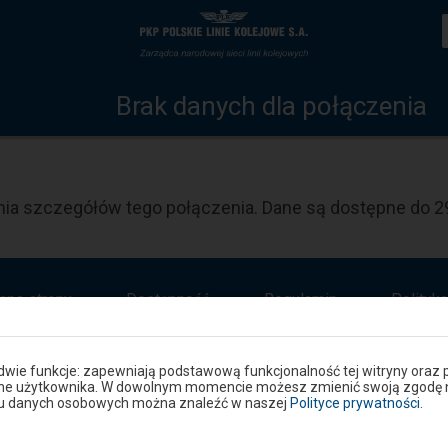
Szczegóły
Strona
połączenia
główna
Brak danych dla połączenia
ia szczegółów tego połączenia. Dane są dostępne do 29
apa strony
Dostępność
Regulamin
Polityk
 dwie funkcje: zapewniają podstawową funkcjonalność tej witryny oraz 
ane użytkownika. W dowolnym momencie możesz zmienić swoją zgodę na 
niu danych osobowych można znaleźć w naszej
Polityce prywatności
.