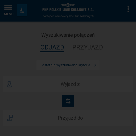
Wyszukiwanie
Strona
Na
Dostępność
i
MENU
połączeń
główna
udogodnienia
Wyszukiwanie połączeń
ODJAZD
PRZYJAZD
ostatnio wyszukiwane kryteria
Wyjazd z
Zamień
stacje
Przyjazd do