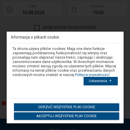
Data
Godzina
połączenia bezpośrednie
więcej opcji wyszukiwania
Informacja o plikach cookie
Uwaga,
Ta strona używa plików cookies. Mają one dwie funkcje:
SZUKAJ
znajdujesz
zapewniają podstawową funkcjonalność tej witryny oraz
się
pozwalają nam ulepszać nasze treści, zapisując i analizując
w
zanonimizowane dane użytkownika. W dowolnym momencie
oknie
dodaj szybkie połączenia
możesz zmienić swoją zgodę na używanie tych plików. Więcej
modalnym.
informacji na temat plików cookie oraz przetwarzaniu danych
W
osobowych można znaleźć w naszej
Polityce prywatności
.
celu
Ustawienia
zamknięcia
-
Komunikaty
okna
Następny
modalnego
element
wybierz
którąś
przedstawia
z
Przebudowa Katowickiego Węzła Kolejowego
listę
ODRZUĆ WSZYSTKIE PLIKI COOKIE
opcji
komunikatów.
dostępnych
Użyj
AKCEPTUJ WSZYSTKIE PLIKI COOKIE
na
końcu
strzałek
okna.
góra,
Wciśnij